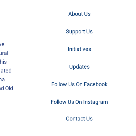
Top
About Us
Support Us
ve
Initiatives
ural
his
Updates
gnated
ina
Follow Us On Facebook
nd Old
Follow Us On Instagram
Contact Us