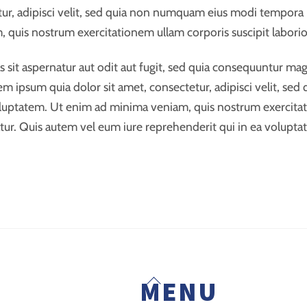
tur, adipisci velit, sed quia non numquam eius modi tempora
quis nostrum exercitationem ullam corporis suscipit laborio
it aspernatur aut odit aut fugit, sed quia consequuntur mag
em ipsum quia dolor sit amet, consectetur, adipisci velit, s
uptatem. Ut enim ad minima veniam, quis nostrum exercitatio
r. Quis autem vel eum iure reprehenderit qui in ea voluptate
Back
MENU
To