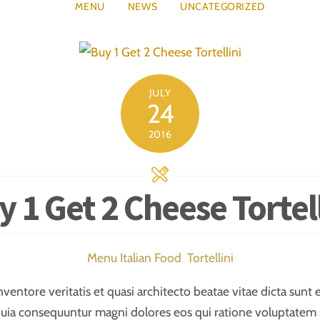
MENU
NEWS
UNCATEGORIZED
JULY
24
2016
y 1 Get 2 Cheese Tortell
Menu
Italian Food
,
Tortellini
nventore veritatis et quasi architecto beatae vitae dicta su
ed quia consequuntur magni dolores eos qui ratione voluptatem